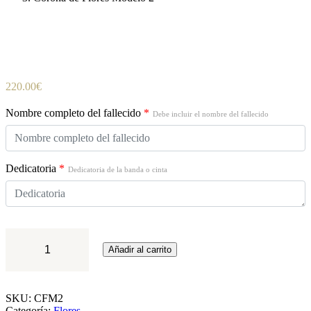
220.00
€
Nombre completo del fallecido
*
Debe incluir el nombre del fallecido
Dedicatoria
*
Dedicatoria de la banda o cinta
Corona
de
Añadir al carrito
Flores
Modelo
2
cantidad
SKU:
CFM2
Categoría:
Flores