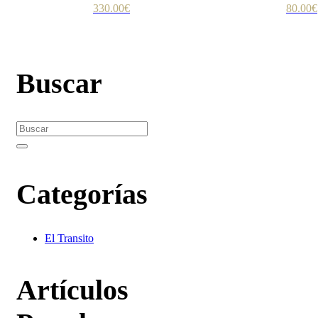
330.00
€
80.00
€
Buscar
Search
for:
Search
Categorías
El Transito
Artículos