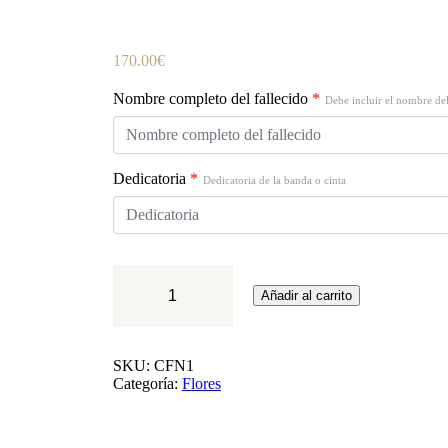
170.00
€
Nombre completo del fallecido
*
Debe incluir el nombre del
Dedicatoria
*
Dedicatoria de la banda o cinta
Corona
de
Añadir al carrito
Flores
Modelo
1
cantidad
SKU:
CFN1
Categoría:
Flores